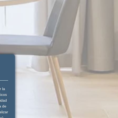
r la
ticos
lidad
a de
lizar
s).