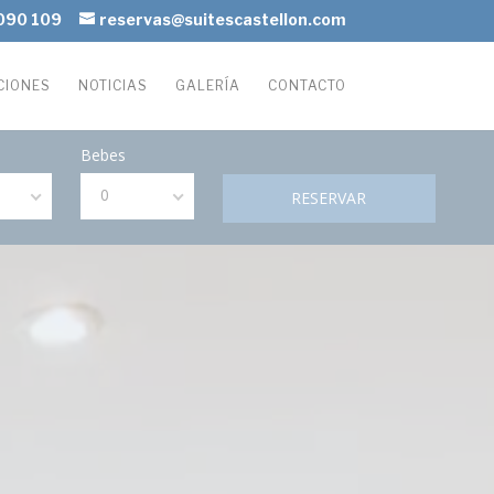
090 109
reservas@suitescastellon.com
CIONES
NOTICIAS
GALERÍA
CONTACTO
Bebes
0