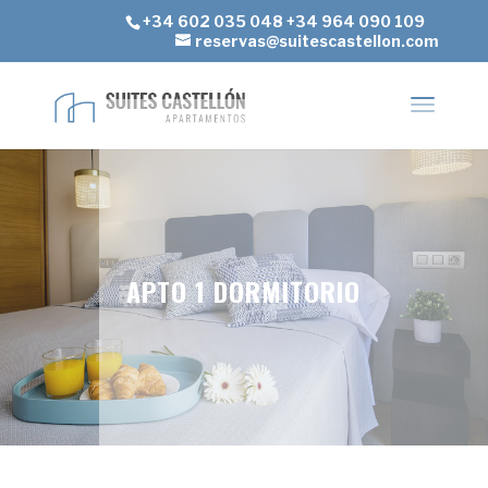
+34 602 035 048
+34 964 090 109
reservas@suitescastellon.com
APTO 1 DORMITORIO